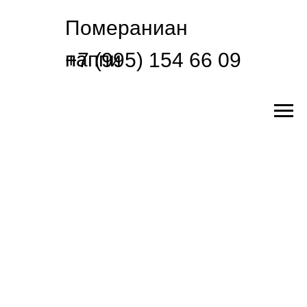
Помераниан
паппи
+7 (995) 154 66 09