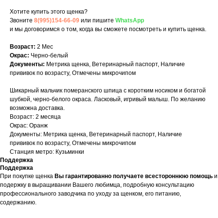
Хотите купить этого щенка?
Звоните
8(995)154-66-09
или пишите
WhatsApp
и мы договоримся о том, когда вы сможете посмотреть и купить щенка.
Возраст:
2 Мес
Окрас:
Черно-белый
Документы:
Метрика щенка, Ветеринарный паспорт, Наличие
прививок по возрасту, Отмечены микрочипом
Шикарный мальчик померанского шпица с коротким носиком и богатой
шубкой, черно-белого окраса. Ласковый, игривый малыш. По желанию
возможна доставка.
Возраст: 2 месяца
Окрас: Оранж
Документы: Метрика щенка, Ветеринарный паспорт, Наличие
прививок по возрасту, Отмечены микрочипом
Станция метро: Кузьминки
Поддержка
Поддержка
При покупке щенка
Вы гарантированно получаете всестороннюю помощь
и
подержку в выращивании Вашего любимца, подробную консультацию
профессионального заводчика по уходу за щенком, его питанию,
содержанию.