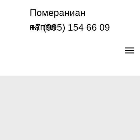
Помераниан
паппи
+7 (995) 154 66 09